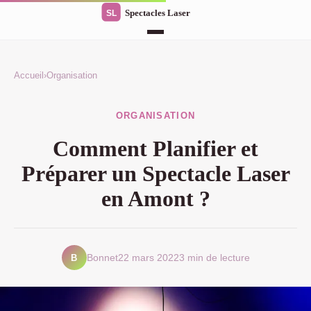
Accueil
›
Organisation
ORGANISATION
Comment Planifier et
Préparer un Spectacle Laser
en Amont ?
B
Bonnet
22 mars 2022
3 min de lecture